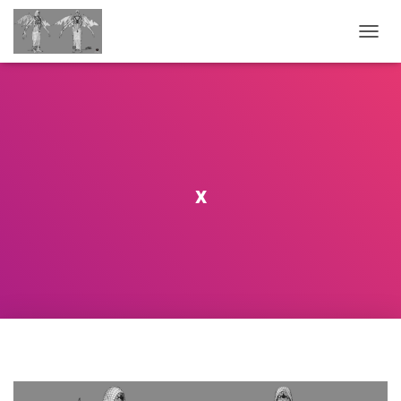
O
U
V
R
I
R
/
F
E
x
R
M
E
R
L
A
N
A
V
I
G
A