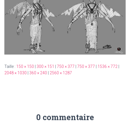
T
I
O
N
Taille :
150 × 150
|
300 × 151
|
750 × 377
|
750 × 377
|
1536 × 772
|
2048 × 1030
|
360 × 240
|
2560 × 1287
0 commentaire