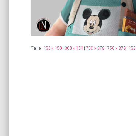
Taille :
150 × 150
|
300 × 151
|
750 × 378
|
750 × 378
|
153