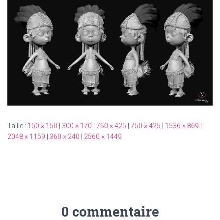
T
I
O
N
Taille :
150 × 150
|
300 × 170
|
750 × 425
|
750 × 425
|
1536 × 869
|
2048 × 1159
|
360 × 240
|
2560 × 1449
0 commentaire