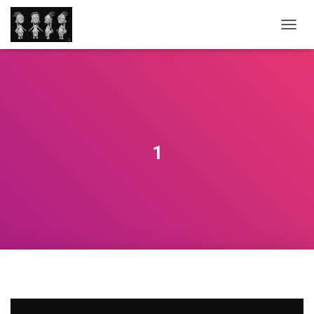
O
U
V
R
I
R
/
F
E
1
R
M
E
R
L
A
N
A
V
I
G
A