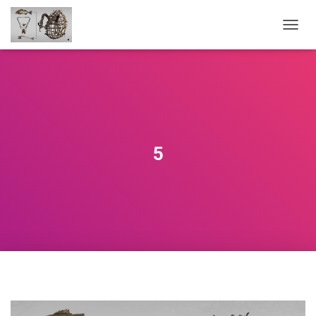
O
U
V
R
I
R
/
F
E
5
R
M
E
R
L
A
N
A
V
I
G
A