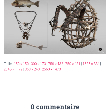
T
I
O
N
Taille :
150 × 150
|
300 × 173
|
750 × 432
|
750 × 431
|
1536 × 884
|
2048 × 1179
|
360 × 240
|
2560 × 1473
0 commentaire